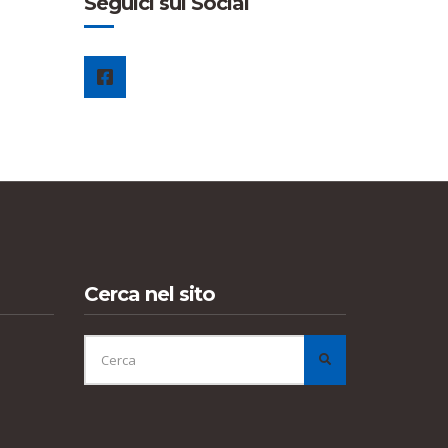
Seguici sui Social
Cerca nel sito
CERCA
PER:
CERCA